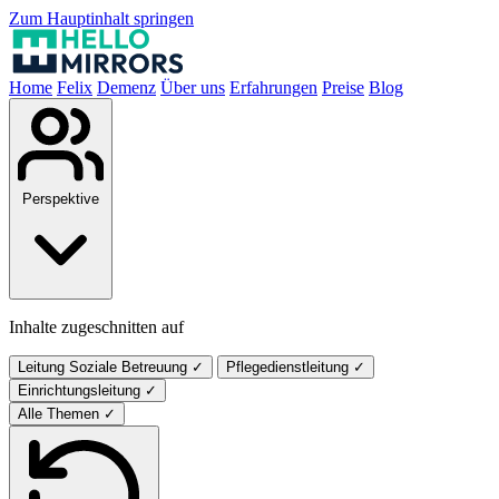
Zum Hauptinhalt springen
Home
Felix
Demenz
Über uns
Erfahrungen
Preise
Blog
Perspektive
Inhalte zugeschnitten auf
Leitung Soziale Betreuung
✓
Pflegedienstleitung
✓
Einrichtungsleitung
✓
Alle Themen
✓