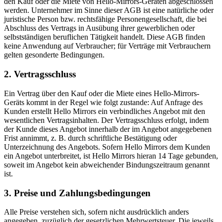
den Kauf oder die Miete von Hello-Mirrors-Geräten abgeschlossen
werden. Unternehmer im Sinne dieser AGB ist eine natürliche oder
juristische Person bzw. rechtsfähige Personengesellschaft, die bei
Abschluss des Vertrags in Ausübung ihrer gewerblichen oder
selbstständigen beruflichen Tätigkeit handelt. Diese AGB finden
keine Anwendung auf Verbraucher; für Verträge mit Verbrauchern
gelten gesonderte Bedingungen.
2. Vertragsschluss
Ein Vertrag über den Kauf oder die Miete eines Hello-Mirrors-
Geräts kommt in der Regel wie folgt zustande: Auf Anfrage des
Kunden erstellt Hello Mirrors ein verbindliches Angebot mit den
wesentlichen Vertragsinhalten. Der Vertragsschluss erfolgt, indem
der Kunde dieses Angebot innerhalb der im Angebot angegebenen
Frist annimmt, z. B. durch schriftliche Bestätigung oder
Unterzeichnung des Angebots. Sofern Hello Mirrors dem Kunden
ein Angebot unterbreitet, ist Hello Mirrors hieran 14 Tage gebunden,
soweit im Angebot kein abweichender Bindungszeitraum genannt
ist.
3. Preise und Zahlungsbedingungen
Alle Preise verstehen sich, sofern nicht ausdrücklich anders
angegeben, zuzüglich der gesetzlichen Mehrwertsteuer. Die jeweils