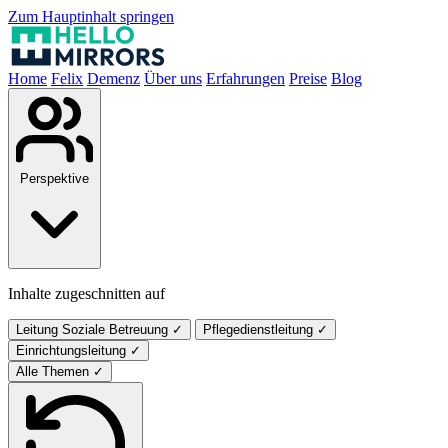
Zum Hauptinhalt springen
Home
Felix
Demenz
Über uns
Erfahrungen
Preise
Blog
Perspektive
Inhalte zugeschnitten auf
Leitung Soziale Betreuung
✓
Pflegedienstleitung
✓
Einrichtungsleitung
✓
Alle Themen
✓