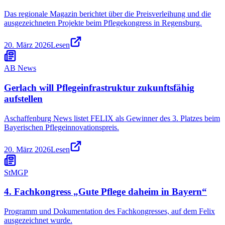
Das regionale Magazin berichtet über die Preisverleihung und die
ausgezeichneten Projekte beim Pflegekongress in Regensburg.
20. März 2026
Lesen
AB News
Gerlach will Pflegeinfrastruktur zukunftsfähig
aufstellen
Aschaffenburg News listet FELIX als Gewinner des 3. Platzes beim
Bayerischen Pflegeinnovationspreis.
20. März 2026
Lesen
StMGP
4. Fachkongress „Gute Pflege daheim in Bayern“
Programm und Dokumentation des Fachkongresses, auf dem Felix
ausgezeichnet wurde.