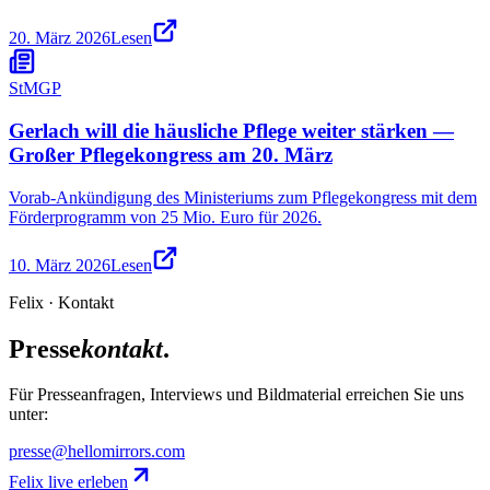
20. März 2026
Lesen
StMGP
Gerlach will die häusliche Pflege weiter stärken —
Großer Pflegekongress am 20. März
Vorab-Ankündigung des Ministeriums zum Pflegekongress mit dem
Förderprogramm von 25 Mio. Euro für 2026.
10. März 2026
Lesen
Felix
·
Kontakt
Presse
kontakt
.
Für Presseanfragen, Interviews und Bildmaterial erreichen Sie uns
unter:
presse@hellomirrors.com
Felix live erleben