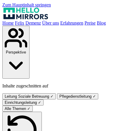
Zum Hauptinhalt springen
Home
Felix
Demenz
Über uns
Erfahrungen
Preise
Blog
Perspektive
Inhalte zugeschnitten auf
Leitung Soziale Betreuung
✓
Pflegedienstleitung
✓
Einrichtungsleitung
✓
Alle Themen
✓