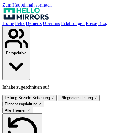
Zum Hauptinhalt springen
Home
Felix
Demenz
Über uns
Erfahrungen
Preise
Blog
Perspektive
Inhalte zugeschnitten auf
Leitung Soziale Betreuung
✓
Pflegedienstleitung
✓
Einrichtungsleitung
✓
Alle Themen
✓