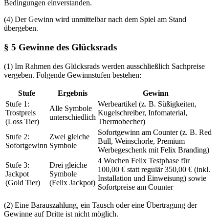
Bedingungen einverstanden.
(4) Der Gewinn wird unmittelbar nach dem Spiel am Stand
übergeben.
§ 5 Gewinne des Glücksrads
(1) Im Rahmen des Glücksrads werden ausschließlich Sachpreise
vergeben. Folgende Gewinnstufen bestehen:
Stufe
Ergebnis
Gewinn
Stufe 1:
Werbeartikel (z. B. Süßigkeiten,
Alle Symbole
Trostpreis
Kugelschreiber, Infomaterial,
unterschiedlich
(Loss Tier)
Thermobecher)
Sofortgewinn am Counter (z. B. Red
Stufe 2:
Zwei gleiche
Bull, Weinschorle, Premium
Sofortgewinn
Symbole
Werbegeschenk mit Felix Branding)
4 Wochen Felix Testphase für
Stufe 3:
Drei gleiche
100,00 € statt regulär 350,00 € (inkl.
Jackpot
Symbole
Installation und Einweisung) sowie
(Gold Tier)
(Felix Jackpot)
Sofortpreise am Counter
(2) Eine Barauszahlung, ein Tausch oder eine Übertragung der
Gewinne auf Dritte ist nicht möglich.