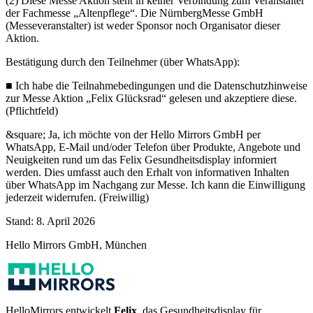
(2) Diese Messe Aktion steht in keiner Verbindung zum Veranstalter
der Fachmesse „Altenpflege“. Die NürnbergMesse GmbH
(Messeveranstalter) ist weder Sponsor noch Organisator dieser
Aktion.
Bestätigung durch den Teilnehmer (über WhatsApp):
■ Ich habe die Teilnahmebedingungen und die Datenschutzhinweise
zur Messe Aktion „Felix Glücksrad“ gelesen und akzeptiere diese.
(Pflichtfeld)
&square; Ja, ich möchte von der Hello Mirrors GmbH per
WhatsApp, E-Mail und/oder Telefon über Produkte, Angebote und
Neuigkeiten rund um das Felix Gesundheitsdisplay informiert
werden. Dies umfasst auch den Erhalt von informativen Inhalten
über WhatsApp im Nachgang zur Messe. Ich kann die Einwilligung
jederzeit widerrufen. (Freiwillig)
Stand: 8. April 2026
Hello Mirrors GmbH, München
HelloMirrors entwickelt
Felix
, das Gesundheitsdisplay für