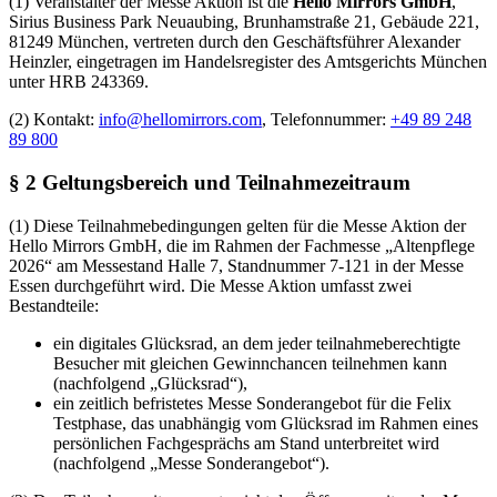
(1) Veranstalter der Messe Aktion ist die
Hello Mirrors GmbH
,
Sirius Business Park Neuaubing, Brunhamstraße 21, Gebäude 221,
81249 München
, vertreten durch den Geschäftsführer Alexander
Heinzler, eingetragen im Handelsregister des Amtsgerichts München
unter HRB 243369.
(2) Kontakt:
info@hellomirrors.com
, Telefonnummer:
+49 89 248
89 800
§ 2 Geltungsbereich und Teilnahmezeitraum
(1) Diese Teilnahmebedingungen gelten für die Messe Aktion der
Hello Mirrors GmbH, die im Rahmen der Fachmesse „Altenpflege
2026“ am Messestand Halle 7, Standnummer 7-121 in der Messe
Essen durchgeführt wird. Die Messe Aktion umfasst zwei
Bestandteile:
ein digitales Glücksrad, an dem jeder teilnahmeberechtigte
Besucher mit gleichen Gewinnchancen teilnehmen kann
(nachfolgend „Glücksrad“),
ein zeitlich befristetes Messe Sonderangebot für die Felix
Testphase, das unabhängig vom Glücksrad im Rahmen eines
persönlichen Fachgesprächs am Stand unterbreitet wird
(nachfolgend „Messe Sonderangebot“).