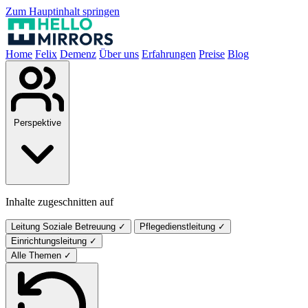
Zum Hauptinhalt springen
Home
Felix
Demenz
Über uns
Erfahrungen
Preise
Blog
Perspektive
Inhalte zugeschnitten auf
Leitung Soziale Betreuung
✓
Pflegedienstleitung
✓
Einrichtungsleitung
✓
Alle Themen
✓